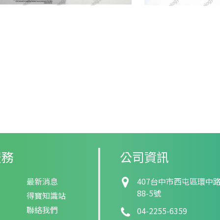
服務
公司資訊
最新消息
407
台中市
西屯區
環中路
88-5號
得寶知識站
聯絡我們
04-2255-6359